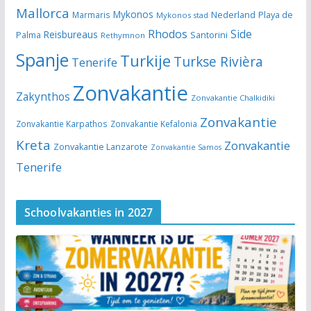
Mallorca
Mykonos
Nederland
Marmaris
Playa de
Mykonos stad
Rhodos
Side
Reisbureaus
Santorini
Palma
Rethymnon
Spanje
Turkije
Turkse Rivièra
Tenerife
Zonvakantie
Zakynthos
Zonvakantie Chalkidiki
Zonvakantie
Zonvakantie Karpathos
Zonvakantie Kefalonia
Kreta
Zonvakantie
Zonvakantie Lanzarote
Zonvakantie Samos
Tenerife
Schoolvakanties in 2027