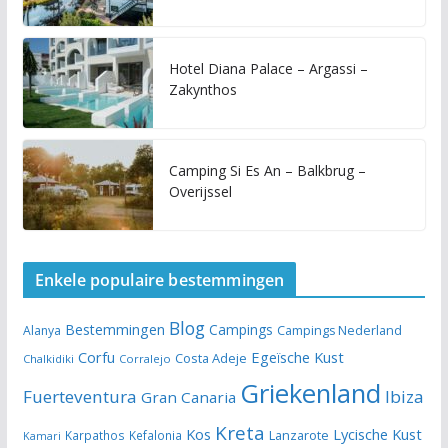
Hotel Diana Palace – Argassi –
Zakynthos
Camping Si Es An – Balkbrug –
Overijssel
Enkele populaire bestemmingen
Blog
Bestemmingen
Campings
Alanya
Campings Nederland
Egeïsche Kust
Corfu
Costa Adeje
Chalkidiki
Corralejo
Griekenland
Fuerteventura
Ibiza
Gran Canaria
Kreta
Kos
Lycische Kust
Lanzarote
Karpathos
Kefalonia
Kamari