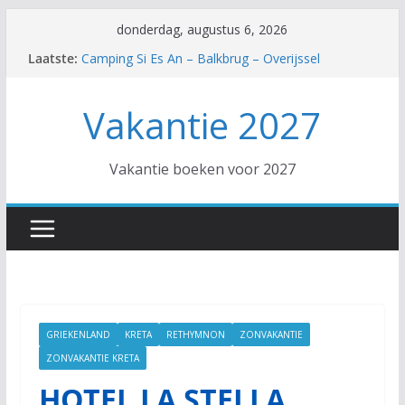
Ga
donderdag, augustus 6, 2026
naar
Laatste:
Camping Si Es An – Balkbrug – Overijssel
de
Hotel Trendy Side Beach – Side – Turkse Rivièra
Hotel SPLASHWORLD Atlantica Akti Zeus –
inhoud
Vakantie 2027
Amoudara – Kreta
EuroParcs De Zanding – Otterlo – Gelderland
Hotel Diana Palace – Argassi – Zakynthos
Vakantie boeken voor 2027
GRIEKENLAND
KRETA
RETHYMNON
ZONVAKANTIE
ZONVAKANTIE KRETA
HOTEL LA STELLA