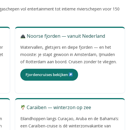
egaschepen vol entertainment tot intieme rivierschepen voor 150
Noorse fjorden — vanuit Nederland
er
Watervallen, gletsjers en diepe fjorden — en het
et
mooiste: je stapt gewoon in Amsterdam, IJmuiden
of Rotterdam aan boord. Cruisen zonder te vliegen.
Fjordencruises bekijken
Caraïben — winterzon op zee
en
Eilandhoppen langs Curaçao, Aruba en de Bahama’s:
n
een Caraïben-cruise is dé winterzonvakantie van