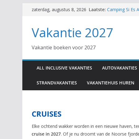
Ga
Laatste:
Camping Si Es A
zaterdag, augustus 8, 2026
naar
Hotel Trendy Si
Hotel SPLASHWO
de
Vakantie 2027
Kreta
inhoud
EuroParcs De Za
Hotel Diana Pal
Vakantie boeken voor 2027
ALL INCLUSIVE VAKANTIES
AUTOVAKANTIES
STRANDVAKANTIES
VAKANTIEHUIS HUREN
CRUISES
Elke ochtend wakker worden in een nieuwe haven, terw
cruise in 2027
. Of je nu droomt van de Noorse fjord