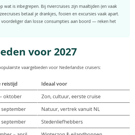
p wat is inbegrepen. Bij riviercruises zijn maaltijden (en vaak
 zeecruises betaal je drankjes, fooien en excursies vaak apart.
jd voordeliger dan losse consumpties aan boord — reken het
ieden voor 2027
e populairste vaargebieden voor Nederlandse cruisers:
 reistijd
Ideaal voor
 – oktober
Zon, cultuur, eerste cruise
– september
Natuur, vertrek vanuit NL
– september
Stedenliefhebbers
ber – april
Winterzon & eilandhoppen