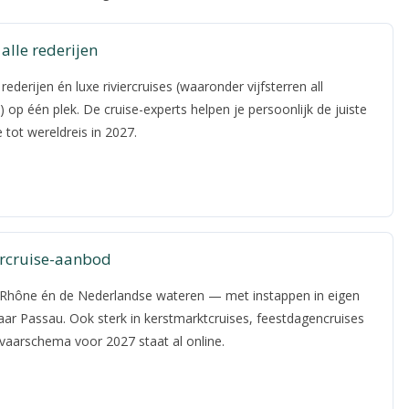
alle rederijen
rederijen én luxe riviercruises (waaronder vijfsterren all
 op één plek. De cruise-experts helpen je persoonlijk de juiste
 tot wereldreis in 2027.
ercruise-aanbod
e, Rhône én de Nederlandse wateren — met instappen in eigen
aar Passau. Ook sterk in kerstmarktcruises, feestdagencruises
vaarschema voor 2027 staat al online.