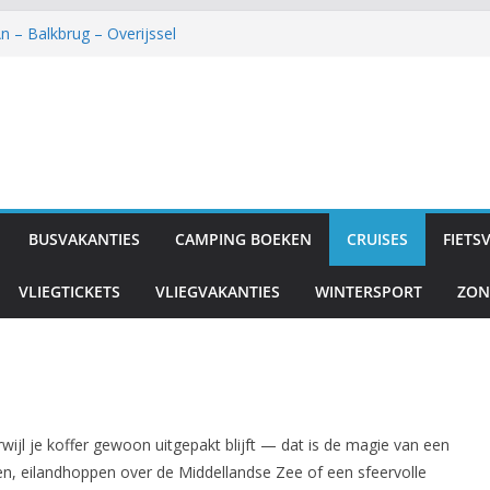
n – Balkbrug – Overijssel
de Beach – Side – Turkse Rivièra
RLD Atlantica Akti Zeus – Amoudara –
nding – Otterlo – Gelderland
ace – Argassi – Zakynthos
BUSVAKANTIES
CAMPING BOEKEN
CRUISES
FIETS
VLIEGTICKETS
VLIEGVAKANTIES
WINTERSPORT
ZON
ijl je koffer gewoon uitgepakt blijft — dat is de magie van een
en, eilandhoppen over de Middellandse Zee of een sfeervolle