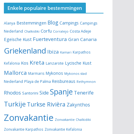
Enkele populaire bestemmingen
Blog
Bestemmingen
Campings
Alanya
Campings
Corfu
Costa Adeje
Nederland
Chalkidiki
Corralejo
Fuerteventura
Egeïsche Kust
Gran Canaria
Griekenland
Ibiza
Karpathos
Kamari
Kreta
Kos
Lycische Kust
Lanzarote
Kefalonia
Mallorca
Mykonos
Marmaris
Mykonos stad
Reisbureaus
Nederland
Playa de Palma
Rethymnon
Spanje
Tenerife
Rhodos
Side
Santorini
Turkije
Turkse Rivièra
Zakynthos
Zonvakantie
Zonvakantie Chalkidiki
Zonvakantie Karpathos
Zonvakantie Kefalonia