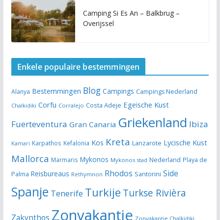
Camping Si Es An – Balkbrug –
Overijssel
Enkele populaire bestemmingen
Blog
Bestemmingen
Campings
Alanya
Campings Nederland
Egeïsche Kust
Corfu
Costa Adeje
Chalkidiki
Corralejo
Griekenland
Fuerteventura
Ibiza
Gran Canaria
Kreta
Kos
Lycische Kust
Lanzarote
Karpathos
Kefalonia
Kamari
Mallorca
Mykonos
Nederland
Marmaris
Playa de
Mykonos stad
Rhodos
Side
Reisbureaus
Santorini
Palma
Rethymnon
Spanje
Turkije
Turkse Rivièra
Tenerife
Zonvakantie
Zakynthos
Zonvakantie Chalkidiki