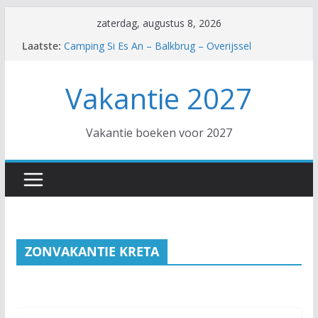
Ga
zaterdag, augustus 8, 2026
naar
Laatste:
Camping Si Es An – Balkbrug – Overijssel
de
Hotel Trendy Side Beach – Side – Turkse Rivièra
Hotel SPLASHWORLD Atlantica Akti Zeus –
inhoud
Vakantie 2027
Amoudara – Kreta
EuroParcs De Zanding – Otterlo – Gelderland
Hotel Diana Palace – Argassi – Zakynthos
Vakantie boeken voor 2027
ZONVAKANTIE KRETA