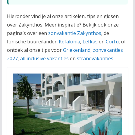
Hieronder vind je al onze artikelen, tips en gidsen
over Zakynthos. Meer inspiratie? Bekijk ook onze
pagina’s over een
zonvakantie Zakynthos
, de
Ionische buureilanden
Kefalonia
,
Lefkas
en
Corfu
, of
ontdek al onze tips voor
Griekenland
,
zonvakanties
2027
,
all inclusive vakanties
en
strandvakanties
.