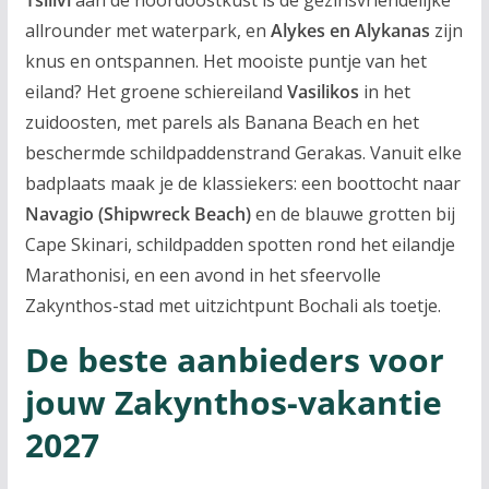
Tsilivi
aan de noordoostkust is de gezinsvriendelijke
allrounder met waterpark, en
Alykes en Alykanas
zijn
knus en ontspannen. Het mooiste puntje van het
eiland? Het groene schiereiland
Vasilikos
in het
zuidoosten, met parels als Banana Beach en het
beschermde schildpaddenstrand Gerakas. Vanuit elke
badplaats maak je de klassiekers: een boottocht naar
Navagio (Shipwreck Beach)
en de blauwe grotten bij
Cape Skinari, schildpadden spotten rond het eilandje
Marathonisi, en een avond in het sfeervolle
Zakynthos-stad met uitzichtpunt Bochali als toetje.
De beste aanbieders voor
jouw Zakynthos-vakantie
2027