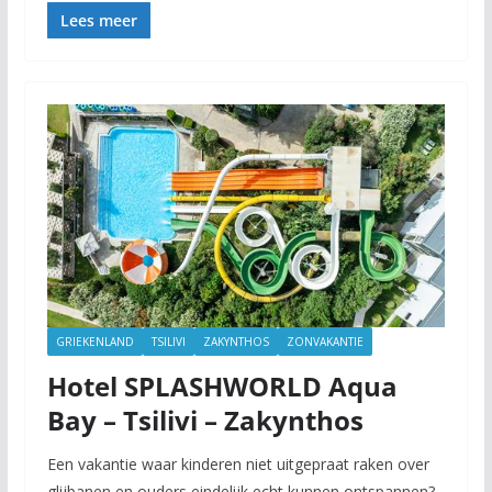
Lees meer
GRIEKENLAND
TSILIVI
ZAKYNTHOS
ZONVAKANTIE
Hotel SPLASHWORLD Aqua
Bay – Tsilivi – Zakynthos
Een vakantie waar kinderen niet uitgepraat raken over
glijbanen en ouders eindelijk echt kunnen ontspannen?