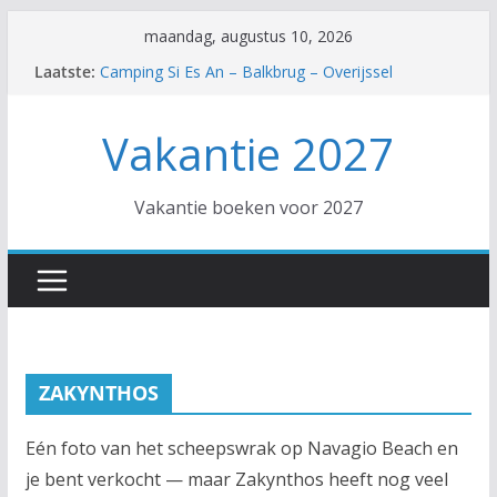
Ga
maandag, augustus 10, 2026
Hotel Diana Palace – Argassi – Zakynthos
naar
Laatste:
Camping Si Es An – Balkbrug – Overijssel
de
Hotel Trendy Side Beach – Side – Turkse Rivièra
Hotel SPLASHWORLD Atlantica Akti Zeus –
inhoud
Vakantie 2027
Amoudara – Kreta
EuroParcs De Zanding – Otterlo – Gelderland
Vakantie boeken voor 2027
ZAKYNTHOS
Eén foto van het scheepswrak op Navagio Beach en
je bent verkocht — maar Zakynthos heeft nog veel