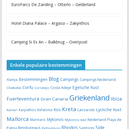
EuroParcs De Zanding – Otterlo – Gelderland
Hotel Diana Palace – Argassi – Zakynthos
Camping Si Es An – Balkbrug – Overijssel
Enkele populaire bestemmingen
Blog
Bestemmingen
Campings
Alanya
Campings Nederland
Egeïsche Kust
Corfu
Costa Adeje
Chalkidiki
Corralejo
Griekenland
Fuerteventura
Ibiza
Gran Canaria
Kreta
Kos
Lycische Kust
Lanzarote
Karpathos
Kefalonia
Kamari
Mallorca
Mykonos
Nederland
Marmaris
Playa de
Mykonos stad
Rhodos
Side
Reisbureaus
Santorini
Palma
Rethymnon