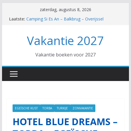
Ga
zaterdag, augustus 8, 2026
naar
Laatste:
Camping Si Es An – Balkbrug – Overijssel
de
Hotel Trendy Side Beach – Side – Turkse Rivièra
Hotel SPLASHWORLD Atlantica Akti Zeus –
inhoud
Vakantie 2027
Amoudara – Kreta
EuroParcs De Zanding – Otterlo – Gelderland
Hotel Diana Palace – Argassi – Zakynthos
Vakantie boeken voor 2027
EGEÏSCHE KUST
TORBA
TURKIJE
ZONVAKANTIE
HOTEL BLUE DREAMS –