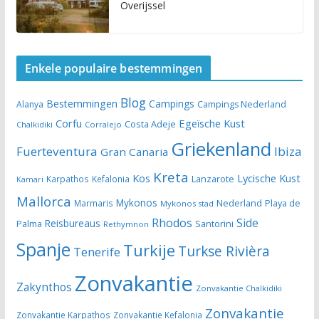
Overijssel
Enkele populaire bestemmingen
Blog
Bestemmingen
Campings
Alanya
Campings Nederland
Egeïsche Kust
Corfu
Costa Adeje
Chalkidiki
Corralejo
Griekenland
Fuerteventura
Ibiza
Gran Canaria
Kreta
Kos
Lycische Kust
Lanzarote
Karpathos
Kefalonia
Kamari
Mallorca
Mykonos
Nederland
Marmaris
Playa de
Mykonos stad
Rhodos
Side
Reisbureaus
Santorini
Palma
Rethymnon
Spanje
Turkije
Turkse Rivièra
Tenerife
Zonvakantie
Zakynthos
Zonvakantie Chalkidiki
Zonvakantie
Zonvakantie Karpathos
Zonvakantie Kefalonia